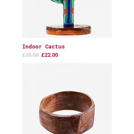
Indoor Cactus
Add to cart
£
35.00
£
22.00