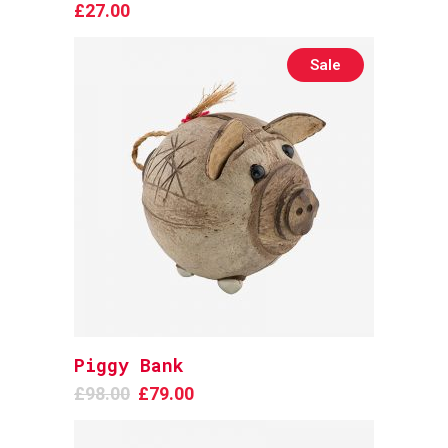
£
27.00
Sale
Piggy Bank
Add to cart
£
98.00
£
79.00