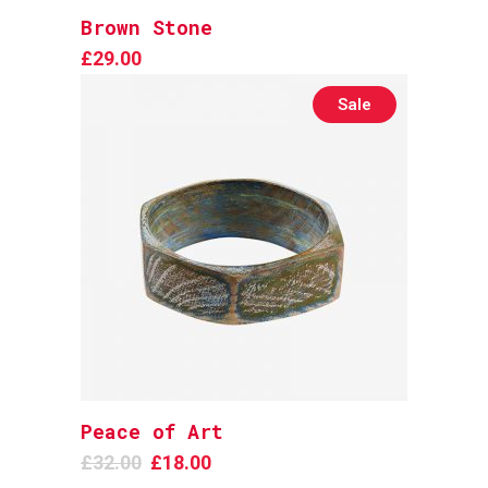
Brown Stone
Add to cart
£
29.00
Sale
Peace of Art
Add to cart
£
32.00
£
18.00