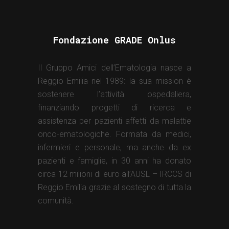
Fondazione GRADE Onlus
Il Gruppo Amici dell’Ematologia nasce a
Reggio Emilia nel 1989: la sua mission è
sostenere l’attività ospedaliera,
finanziando progetti di ricerca e
assistenza per pazienti affetti da malattie
onco-ematologiche. Formata da medici,
infermieri e personale, ma anche da ex
pazienti e famiglie, in 30 anni ha donato
circa 12 milioni di euro all’AUSL – IRCCS di
Reggio Emilia grazie al sostegno di tutta la
comunità.