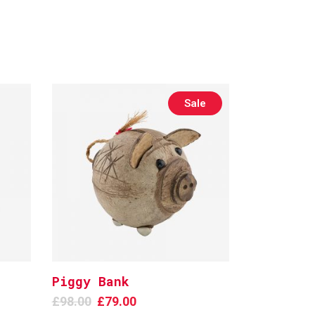
Sale
Piggy Bank
Add to cart
£
98.00
£
79.00