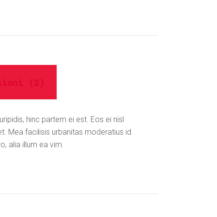
sioni (2)
ipidis, hinc partem ei est. Eos ei nisl
et. Mea facilisis urbanitas moderatius id.
o, alia illum ea vim.