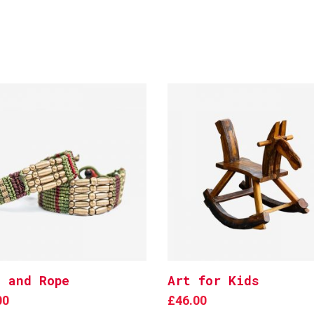
d and Rope
Art for Kids
Add to cart
Add to cart
00
£
46.00