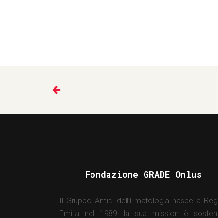
Fondazione GRADE Onlus
Il Gruppo Amici dell’Ematologia nasce a Reg
Emilia nel 1989: la sua mission è sosten