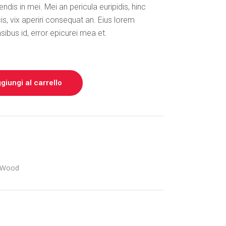
tendis in mei. Mei an pericula euripidis, hinc
Dropcaps
cis, vix aperiri consequat an. Eius lorem
Title With Number
nsibus id, error epicurei mea et.
Blockquote
Custom Font
List
giungi al carrello
Wood