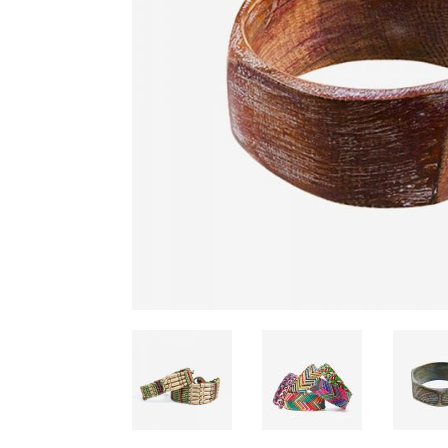
Tabs
Team
Separators
Team Single
Contact Form 7
Testimonials 
Call To Action
Testimonials
Google Maps
Video Button