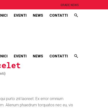
GRADE NEWS
NICI
EVENTI
NEWS
CONTATTI
Headings
Columns
NICI
EVENTI
NEWS
CONTATTI
Highlights
celet
Dropcaps
nti)
Title With Number
Headings
Blockquote
Columns
Custom Font
 qui purto zril laoreet. Ex error omnium
Highlights
a vim. Alienum phaedrum torquatos nec eu, vis
List