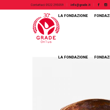
Contattaci 0522 295059
info@grade.it
LA FONDAZIONE
FONDAZ
Accordions & Toggles
Interactive b
Buttons
Blog Posts
LA FONDAZIONE
FONDAZ
Image Gallery
Elements hol
Tabs
Team
Separators
Team Single
Accordions & Toggles
Interactive b
Contact Form 7
Testimonials 
Buttons
Blog Posts
Call To Action
Testimonials
Image Gallery
Elements hol
Google Maps
Video Button