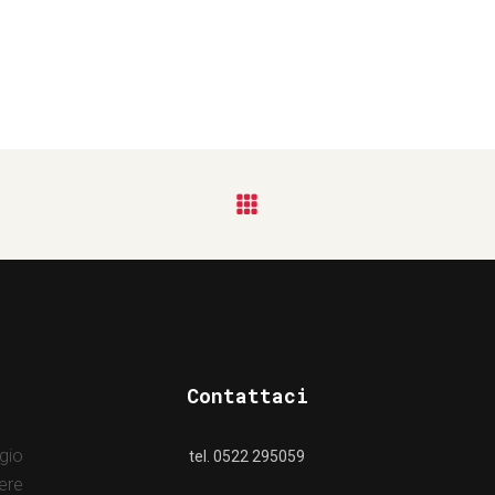
Contattaci
gio
tel. 0522 295059
ere