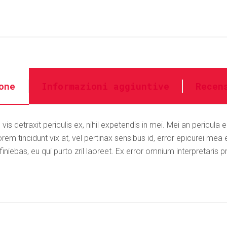
one
Informazioni aggiuntive
Recen
 detraxit periculis ex, nihil expetendis in mei. Mei an pericula eur
orem tincidunt vix at, vel pertinax sensibus id, error epicurei mea 
finiebas, eu qui purto zril laoreet. Ex error omnium interpretaris pr