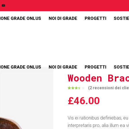
IONE GRADE ONLUS
NOI DI GRADE
PROGETTI
SOSTIE
anner
Pie Charts
Pricing Tables
IONE GRADE ONLUS
NOI DI GRADE
PROGETTI
SOSTIE
ders
Progress Bars
Wooden Bra
Process
(
2
recensioni dei clie
Valutato
2
Counters
3.50
£
46.00
su 5
anner
Pie Charts
su
Slider
Countdown
base di
recensioni
Pricing Tables
 Boxed
Icon With Text
Vis ei rationibus definiebas, eu
ders
Progress Bars
interpretaris pro, alia illum e
Message Boxes