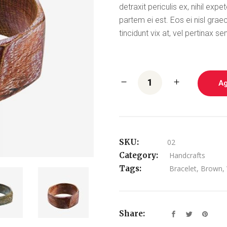
detraxit periculis ex, nihil expe
Process
partem ei est. Eos ei nisl grae
Counters
tincidunt vix at, vel pertinax se
Slider
Countdown
 Boxed
Icon With Text
Message Boxes
Ag
SKU:
02
Category:
Handcrafts
Tags:
Bracelet
,
Brown
,
Share: