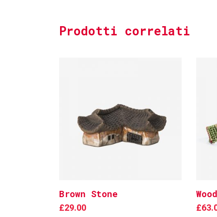
Prodotti correlati
Brown Stone
Woo
Add to cart
£
29.00
£
63.