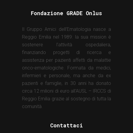
Fondazione GRADE Onlus
Il Gruppo Amici dell’Ematologia nasce a
Reggio Emilia nel 1989: la sua mission è
sostenere l’attività ospedaliera,
finanziando progetti di ricerca e
assistenza per pazienti affetti da malattie
onco-ematologiche. Formata da medici,
infermieri e personale, ma anche da ex
pazienti e famiglie, in 30 anni ha donato
circa 12 milioni di euro all’AUSL – IRCCS di
Reggio Emilia grazie al sostegno di tutta la
comunità.
Contattaci